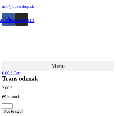
Preskočiť
info@queershop.sk
na
obsah
acebook
Instagram
Menu
0,00
€
Cart
Trans odznak
2,00
€
69 in stock
Trans
odznak
Add to cart
quantity