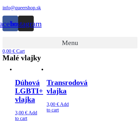
Preskočiť
info@queershop.sk
na
obsah
acebook
Instagram
Menu
0,00
€
Cart
Malé vlajky
Dúhová
Transrodová
LGBTI+
vlajka
vlajka
3,00
€
Add
to cart
3,00
€
Add
to cart