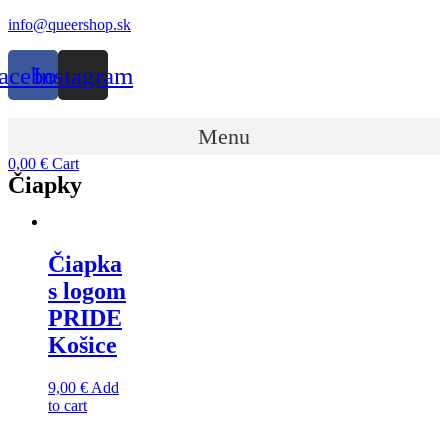
Preskočiť
info@queershop.sk
na
obsah
acebook
Instagram
Menu
0,00
€
Cart
Čiapky
Čiapka
s logom
PRIDE
Košice
9,00
€
Add
to cart